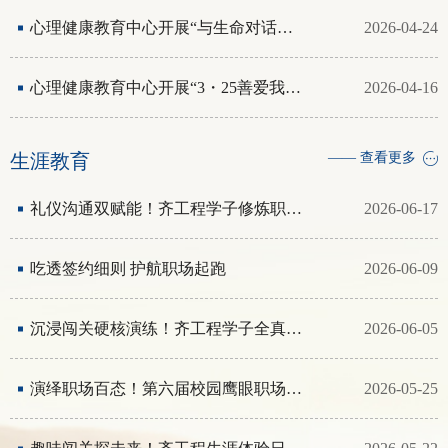
心理健康教育中心开展“与生命对话，与自己同行”团体辅导
2026-04-24
心理健康教育中心开展“3・25善爱我”系列活动
2026-04-16
生涯教育
—— 查看更多
礼仪沟通双赋能！齐工程学子修炼职场“软实力”
2026-06-17
吃透签约细则 护航职场起跑
2026-06-09
沉浸闯关硬核演练！齐工程学子全真模拟“职”通心仪offer
2026-06-05
演绎职场百态！第六届校园鹰眼职场剧大赛精彩上演
2026-05-25