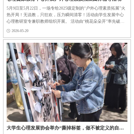
5月9日至5月22日，一场专给2025级定制的“户外心理素质拓展”火
热开局！无说教，只狂欢，压力瞬间清零！活动由学生发展中心
心理教研室专兼职教师组织开展。 活动由“桃花朵朵开”率先破
冰，抢位抱团引爆笑点，社恐秒变社牛，陌生隔阂一扫而空；“心
2026-05-20
有千千结”无声烧脑，手拉手在不松手、不言语中解乱麻，靠眼神
与默契悟出信任与包容的真谛；“穿针引线”燃炸全场，队员化身长
龙S型穿梭，步调一致拼耐力，汗水挥洒间负面情绪全清...
大学生心理发展协会举办“撕掉标签，做不被定义的自己”活动