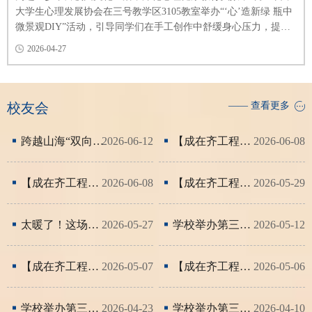
大学生心理发展协会在三号教学区3105教室举办“‘心’造新绿 瓶中
微景观DIY”活动，引导同学们在手工创作中舒缓身心压力，提升
审美情趣与实践能力。活动现场，各类DIY材料摆放整齐，玻璃
2026-04-27
瓶、翠绿苔藓、精致多肉及专用园艺工具一应俱全。活动伊始，
负责人向同学们详细讲解了瓶中微景观的构图技巧与制作步骤，
并科普了手工创作在调节心理状态、缓解焦虑情绪方面的积极...
校友会
—— 查看更多
跨越山海“双向奔赴”！齐工程冰雪科创登陆大湾区，这波联动太燃！
2026-06-12
【成在齐工程】王胤璋：把“实践学期”变成了职场加速器
2026-06-08
【成在齐工程】从齐工程到奥克兰：电气男孩与一封世界百强名校录取信
2026-06-08
【成在齐工程】大学四年怎么过？他用20多个奖和近9万元奖金回答了
2026-05-29
太暖了！这场校友相聚跨越风雨 “聚”出温情
2026-05-27
学校举办第三十三期校友故事汇
2026-05-12
【成在齐工程】一面锦旗是双向奔赴的感动
2026-05-07
【成在齐工程】太牛了！用人单位点名表扬
2026-05-06
学校举办第三十二期校友故事汇
2026-04-23
学校举办第三十一期校友故事汇
2026-04-10