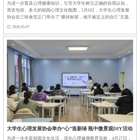
为进一步普及心理健康知识，引导大学生树立正确的自我认知，
营造包容、多元的校园心理文化氛围，5月6日，大学生心理发展
协会在三味食堂正门举办了“撕掉标签，做不被定义的自己”主题外
场活动。​ 活动伊始，工作人员化身为“心理宣讲员”，向过往同学
2026-05-07
深入浅出地讲解了隐形标签对个人自我认同和心理健康产生的消
极影响，鼓励大家勇敢打破刻板印象的枷锁。在互动环节，展板
上贴满了诸如“只懂死读书”“社恐”“必须合群”等常见...
大学生心理发展协会举办“心”造新绿 瓶中微景观DIY活动
为进一步丰富校园文化生活，深化心理健康教育实效，4月27日，