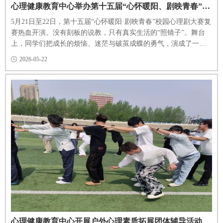
心理健康教育中心举办第十五届“心怀暖阳、剧映青春”校园心理剧大赛复赛
5月21日至22日，第十五届“心怀暖阳·剧映青春”校园心理剧大赛复
赛热血开演。没有刻板的说教，只有真实生活的“照镜子”。舞台
上，同学们把成长的烦恼、迷茫与破茧成蝶的勇气，演成了一个
个直击内心的故事。学生发展中心教师何龙、康佳慧、乔睿、宗
2026-05-22
秋月、钱嘉乐出席此次活动。 看点一：告别“精神内耗”，学会放
过自己 面对自我否定的焦虑漩涡怎么破？剧目《麻辣烫》用细腻
的演绎，带大家看一名普通大学生如何在迷茫挣扎中，一...
心理健康教育中心开展户外心理素质拓展团体辅导活动