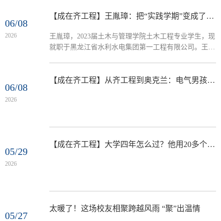
接机：这波校友爱意直接拉满 不用多说，谁懂啊！一
下飞机，94级刘炳仁师兄早已等候多时，大湾区校友会
【成在齐工程】王胤璋：把“实践学期”变成了职场加速器
06/08
李联福会长、陈勇秘书长更是全程“保姆级”护航。这份
2026
王胤璋，2023届土木与管理学院土木工程专业学生，现
跨越千公里的“家人待遇”，真的是狠狠破防了！校友们
就职于黑龙江省水利水电集团第一工程有限公司。王胤
放下繁忙工作，只为给母校最坚实的后盾，这情谊，绝
璋的职场开局，有点猛。毕业第一年：集团和公司“优
了！硬核输...
秀新员工”。毕业第二年：项目骨干+集团活动主持人。
很多人问王胤璋：你是怎么做到的？他的回答很简短：
【成在齐工程】从齐工程到奥克兰：电气男孩与一封世界百强名校录取信
06/08
“把学校的实践学期，当真了。” 2019年，王胤璋踏入齐
2026
齐哈尔工程学院。这里的培养目标很直接：“应用性、
职业型的创业者”。他要的也很简单：学真本领、练真
功夫。四...
【成在齐工程】大学四年怎么过？他用20多个奖和近9万元奖金回答了
05/29
2026
太暖了！这场校友相聚跨越风雨 “聚”出温情
05/27