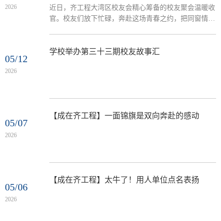
2026
近日，齐工程大湾区校友会精心筹备的校友聚会温暖收
官。校友们放下忙碌，奔赴这场青春之约，把同窗情谊
“聚”进心里、“暖”出风采。十余位老友围坐，上演现实
版“时光盛宴”。 大家真诚分享，致敬青春。聚会“高光
时刻”频现：张鑫新校友女儿献歌点燃氛围；赵朝栋校
学校举办第三十三期校友故事汇
05/12
友为到场校友提供2000元牙科优惠券。张美钦校友分享
2026
股市实战干货；管仕武校友跨行业深度分享；刘庆华、
曾赛云校友为同窗排忧解难。黄小爱校友全程忙碌，保
障聚会...
【成在齐工程】一面锦旗是双向奔赴的感动
05/07
2026
【成在齐工程】太牛了！用人单位点名表扬
05/06
2026