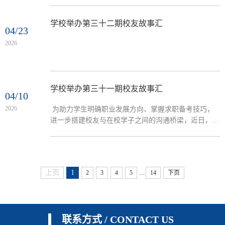
学校举办第三十二期校友故事汇
04/23
2026
学校举办第三十一期校友故事汇
04/10
2026
​ 为助力学生明确职业发展方向、掌握求职备考技巧，
进一步搭建校友与在校学子之间的沟通桥梁，近日，信
息学院数据科学与大数据技术专业通过腾讯会议平台，
举办了第三十一期校友故事汇暨求职经验分享会。本次
分享会由专业长高敏主持，邀请优秀校友宫丽娜分享求
职与备考经验，大数据专业百余名同学在线参与。 会
...
上页
1
2
3
4
5
14
下页
上，高敏首先对宫丽娜的到来表示热烈欢迎，并鼓励同
学们珍惜此次朋辈交流的宝贵机会，积极汲取经验、明
确发展方向，...
联系方式 / CONTACT US