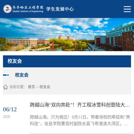
校友会
校友会
当前位置：
首页
->
校友会
跨越山海“双向奔赴”！齐工程冰雪科创登陆大湾区，这波联动太燃！
06/12
2026
跨越山海，只为相见！6月11日，带着母校的牵挂和“黑
科技”，信息学院曹竞时副院长直飞粤港澳大湾区，和
校友们来了一场深度链接，这波操作必须点赞！ 暖心