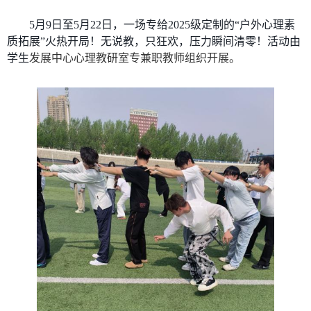
5
月
9日至5月22日，一场专给2025级定制的“户外心理素
质拓展”火热开局！无说教，只狂欢，压力瞬间清零！
活动由
学生
发展中心心理教研室专兼职教师组织开展。